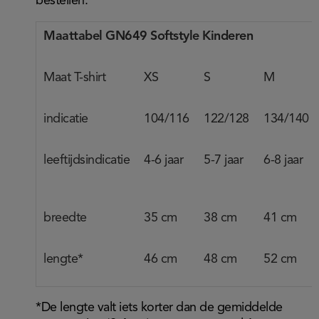
bestellen.
Maattabel GN649 Softstyle Kinderen
Maat T-shirt
XS
S
M
indicatie
104/116
122/128
134/140
leeftijdsindicatie
4-6 jaar
5-7 jaar
6-8 jaar
breedte
35 cm
38 cm
41 cm
lengte*
46 cm
48 cm
52 cm
*De lengte valt iets korter dan de gemiddelde