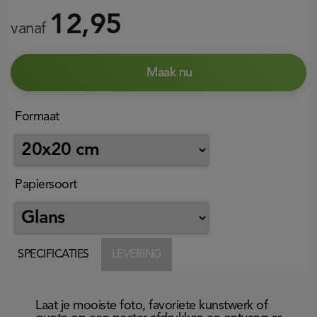
12,95
vanaf
Maak nu
Formaat
Papiersoort
SPECIFICATIES
LEVERING
Laat je mooiste foto, favoriete kunstwerk of