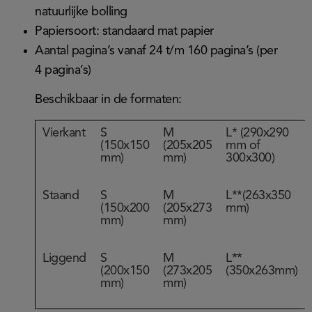
natuurlijke bolling
Papiersoort: standaard mat papier
Aantal pagina’s vanaf 24 t/m 160 pagina’s (per
4 pagina’s)
Beschikbaar in de formaten:
Vierkant
S
M
L* (290x290
(150x150
(205x205
mm of
mm)
mm)
300x300)
Staand
S
M
L**(263x350
(150x200
(205x273
mm)
mm)
mm)
Liggend
S
M
L**
(200x150
(273x205
(350x263mm)
mm)
mm)