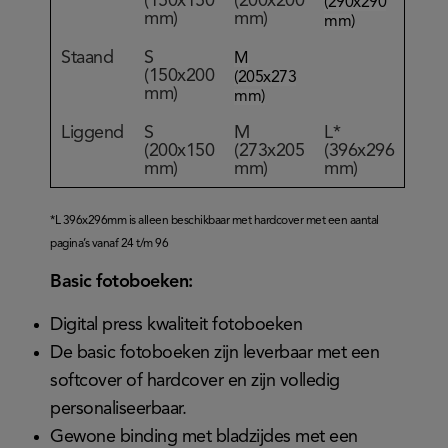
(150x150
(200x200
(290x290
mm)
mm)
mm)
Staand
S
M
(150x200
(205x273
mm)
mm)
Liggend
S
M
L*
(200x150
(273x205
(396x296
mm)
mm)
mm)
*L 396x296mm is alleen beschikbaar met hardcover met een aantal
pagina’s vanaf 24 t/m 96
Basic fotoboeken:
Digital press kwaliteit fotoboeken
De basic fotoboeken zijn leverbaar met een
softcover of hardcover en zijn volledig
personaliseerbaar.
Gewone binding met bladzijdes met een