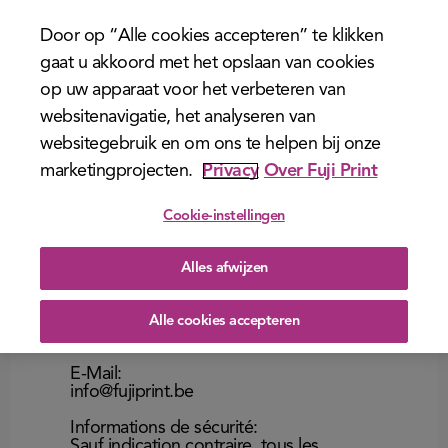
menu
Informations sur
Door op “Alle cookies accepteren” te klikken
gaat u akkoord met het opslaan van cookies
le fabricant et la
op uw apparaat voor het verbeteren van
websitenavigatie, het analyseren van
sécurité du
websitegebruik en om ons te helpen bij onze
marketingprojecten.
Privacy
Over Fuji Print
produit.
Cookie-instellingen
Fabricant:
FUJIFILM IMAGING PRODUCTS &
SOLUTIONS B.V.
Alles afwijzen
Franseweg 65
4651GE, Steenbergen
Les Pays-Bas
Alle cookies accepteren
E-Mail:
info@fujiprint.be
Informations de sécurité:
Sauf indication contraire, tous les