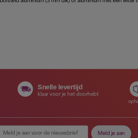
eborsteld aluminium (3 mm dik) of aluminium met een witte t
Snelle levertijd
klaar voor je het doorhebt
opha
Meld je aan