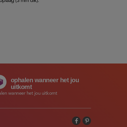
oplaag (3 mm dik).
ophalen wanneer het jou
uitkomt
len wanneer het jou uitkomt

