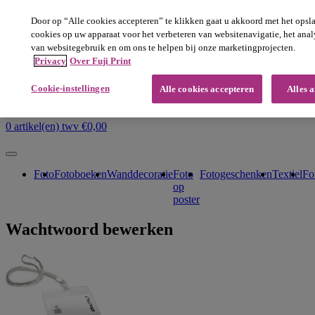
Deze website maakt gebruik van cookies. Door je bezoek ga je
Door op “Alle cookies accepteren” te klikken gaat u akkoord met het opsl
akkoord met het plaatsen van deze cookies. Lees
hier
meer .
cookies op uw apparaat voor het verbeteren van websitenavigatie, het ana
sluiten
van websitegebruik en om ons te helpen bij onze marketingprojecten.
Wij leveren alleen topkwaliteit
Privacy
Over Fuji Print
Snel & gemakkelijk
Haal je product op wanneer het jou uitkomt
Cookie-instellingen
MENU
Alle cookies accepteren
Alles 
Klantenservice
Download bestelsoftware
Inloggen
NL
FR
0 artikel(en) twv €0,00
Foto
Fotoboeken
Wanddecoratie
Foto
Fotogeschenken
Textiel
Fo
op
poster
Wachtwoord bewerken