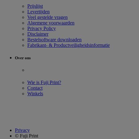
Prijslijst
Levertijden
Veel gestelde vragen
Algemene voorwaarden
Privacy Policy
Disclaimer
Bestelsoftware downloaden
Fabrikant- & Productveiligheidsinformatie
Over ons
Wie is Fuji Print?
Contact
Winkels
info@fujiprint.be
Privacy
© Fuji Print