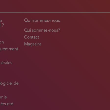
a
Qui sommes-nous
l ?
Qui sommes-nous?
Contact
son
Magasins
équemment
nérales
logiciel de
r le
sécurité