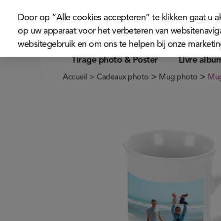
Door op “Alle cookies accepteren” te klikken gaat u 
op uw apparaat voor het verbeteren van websitenaviga
websitegebruik en om ons te helpen bij onze marketi
Tirage photo & Poster
Livre albu
>
>
Accueil
>
Cadeaux photo
Mug photo
Mug