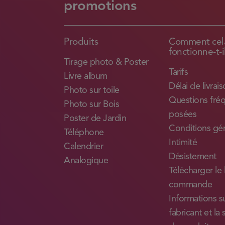
promotions
Produits
Comment cel
fonctionne-t-i
Tirage photo & Poster
Tarifs
Livre album
Délai de livrai
Photo sur toile
Questions fr
Photo sur Bois
posées
Poster de Jardin
Conditions gé
Téléphone
Intimité
Calendrier
Désistement
Analogique
Télécharger le 
commande
Informations su
fabricant et la 